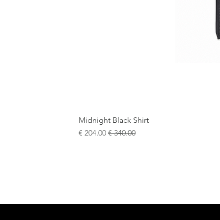
Midnight Black Shirt
سعر عادي
سعر البيع
+5
15¾
15½
15