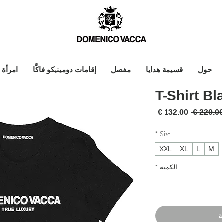
حول
قسيمة هدايا
مفصل
إقامات دومينيكو فاكَّا
امرأة
T-Shirt Bl
سعر عادي
سعر البيع
*
Size
XXL
XL
L
M
الكمية
*
ة