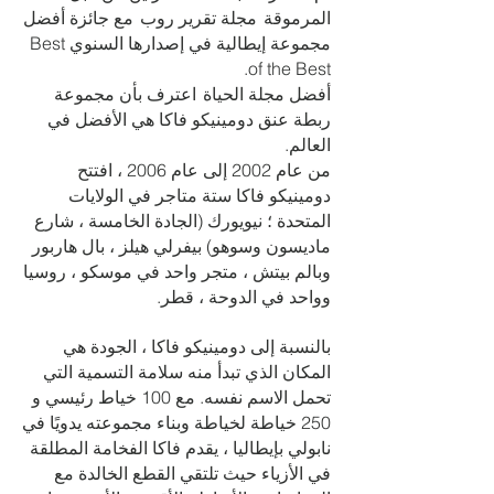
المرموقة
مجلة تقرير روب
مع جائزة أفضل
مجموعة إيطالية في إصدارها السنوي Best
of the Best.
أفضل مجلة الحياة
اعترف بأن مجموعة
ربطة عنق دومينيكو فاكا هي الأفضل في
العالم.
من عام 2002 إلى عام 2006 ، افتتح
دومينيكو فاكا ستة متاجر في الولايات
المتحدة ؛ نيويورك (الجادة الخامسة ، شارع
ماديسون وسوهو) بيفرلي هيلز ، بال هاربور
وبالم بيتش ، متجر واحد في موسكو ، روسيا
وواحد في الدوحة ، قطر.
بالنسبة إلى دومينيكو فاكا ، الجودة هي
المكان الذي تبدأ منه سلامة التسمية التي
تحمل الاسم نفسه. مع 100 خياط رئيسي و
250 خياطة لخياطة وبناء مجموعته يدويًا في
نابولي بإيطاليا ، يقدم فاكا الفخامة المطلقة
في الأزياء حيث تلتقي القطع الخالدة مع