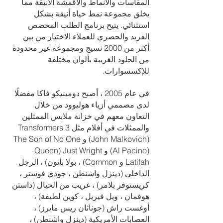
المقاسات والأنماط والأقمشة الأنيقة مما
يخلق مجموعة نمط حياة أنيقة بشكل
استثنائي. يتيح برنامج الطلب المخصص
الفريد والحصري للعملاء الاختيار من بين
أكثر من 2000 نسيج ومجموعة غير محدودة
من الجلود الغريبة بألوان مختلفة
للإكسسوارات.
في عام 2005 ، أصبح دومينيكو فاكا مفضلًا
لدى مصممي أزياء هوليوود من خلال
التعاون معهم في خزانة ملابس الممثلين
والممثلات في أفلام مثل Transformers 3
(John Malkovich) و The Son of No One
(Al Pacino) و Just Wright (Queen
Latifah و Common) ، بولا باتون) ، الرجل
الداخلي (دينزل واشنطن ، جودي فوستر ،
كريستوفر بلامر) ، غريب من الخيال (داستن
هوفمان ، ويل فيريل ، كوين لطيفة) ،
أوغست راش (جوناثان ريس مايرز) ،
العصابات الأمريكية (دينزل واشنطن) ،