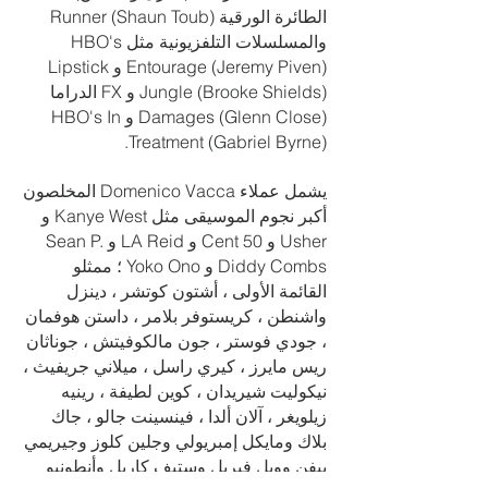
الطائرة الورقية Runner (Shaun Toub)
والمسلسلات التلفزيونية مثل HBO's
Entourage (Jeremy Piven) و Lipstick
Jungle (Brooke Shields) و FX الدراما
Damages (Glenn Close) و HBO's In
Treatment (Gabriel Byrne).
يشمل عملاء Domenico Vacca المخلصون
أكبر نجوم الموسيقى مثل Kanye West و
Usher و 50 Cent و LA Reid و Sean P.
Diddy Combs و Yoko Ono ؛ ممثلو
القائمة الأولى ، أشتون كوتشر ، دينزل
واشنطن ، كريستوفر بلامر ، داستن هوفمان
، جودي فوستر ، جون مالكوفيتش ، جوناثان
ريس مايرز ، كيري راسل ، ميلاني جريفيث ،
نيكوليت شيريدان ، كوين لطيفة ، رينيه
زيلويغر ، آلان ألدا ، فينسينت جالو ، جاك
بلاك ومايكل إمبريولي وجلين كلوز وجيريمي
بيفن وويل فيريل وستيف كاريل وأنطونيو