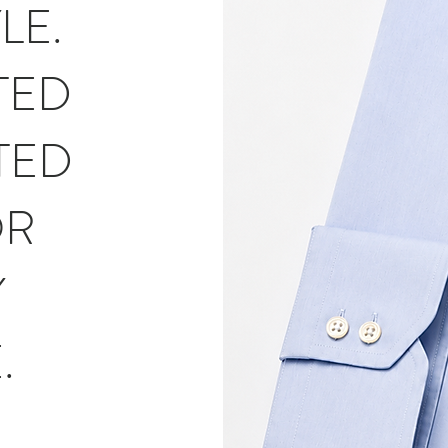
LE.
TED
TED
OR
Y
.