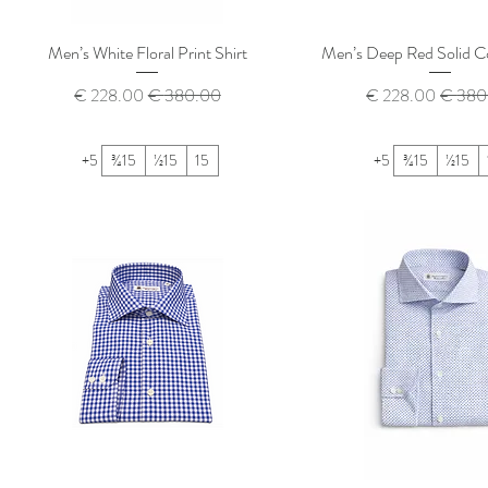
Men’s White Floral Print Shirt
Men’s Deep Red Solid Co
 عادي
سعر البيع
سعر عادي
سعر البيع
+5
15¾
15½
15
+5
15¾
15½