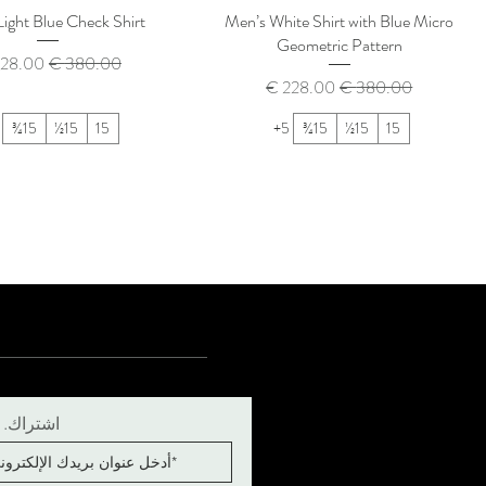
ight Blue Check Shirt
Men’s White Shirt with Blue Micro
Geometric Pattern
سعر عادي
سعر الب
سعر عادي
سعر البيع
15¾
15½
15
+5
15¾
15½
15
اشتراك. اب