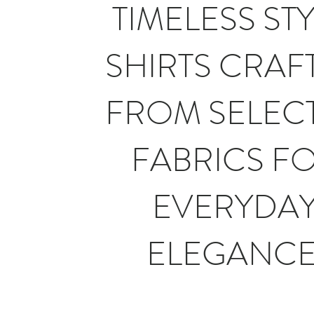
TIMELESS STY
SHIRTS CRAF
FROM SELEC
FABRICS F
EVERYDA
ELEGANCE