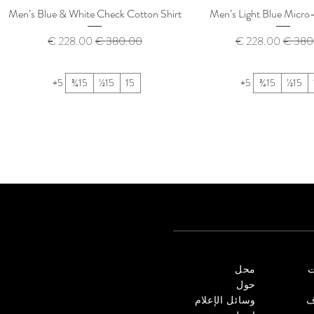
Men’s Blue & White Check Cotton Shirt
Men’s Light Blue Micro
 عادي
سعر البيع
سعر عادي
سعر البيع
+5
15¾
15½
15
+5
15¾
15½
ت
محل
حول
ف
وسائل الإعلام