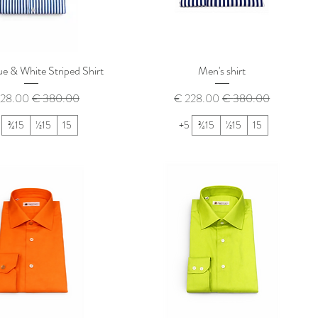
e & White Striped Shirt
Men's shirt
سعر عادي
سعر البيع
سعر عادي
سعر الب
15¾
15½
15
+5
15¾
15½
15