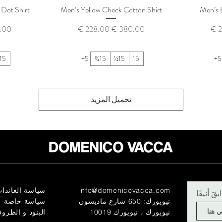
-Dot Shirt
Men’s Yellow Check Cotton Shirt
Men’s L
يع
سعر عادي
سعر البيع
سعر
15
+5
15¾
15½
15
+5
تحميل المزيد
info@domenicovacca.com
سياسة العائدا
قَ أنيقًا
نيويورك: 650 شارع ماديسون
سياسة خاصة
نيويورك ، نيويورك 10019
البنود و الظرو