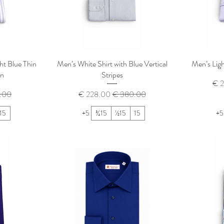
ht Blue Thin
Men’s White Shirt with Blue Vertical
Men’s Ligh
on
Stripes
يع
سعر عادي
سعر البيع
سعر
15
+5
15¾
15½
15
+5