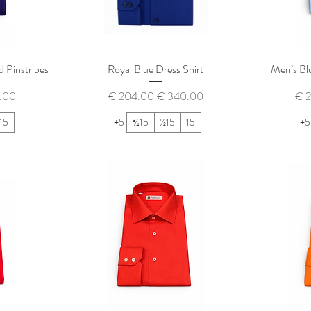
 Pinstripes
Royal Blue Dress Shirt
Men’s Blu
يع
سعر عادي
سعر البيع
سعر
15
+5
15¾
15½
15
+5