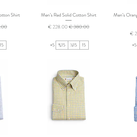
tton Shirt
Men’s Red Solid Cotton Shirt
Men’s Orang
سعر عادي
سعر البيع
سعر
يع
15
+5
15¾
15½
15
+5