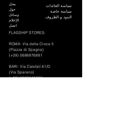
محل
سياسة العائدات
حول
سياسة خاصة
وسائل
البنود و الظروف
الإعلام
اتصل
FLAGSHIP STORES:
ROMA: Via della Croce 5
(Piazza di Spagna)
(+39)
0686876881
BARI: Via Calefati 61/D
(Via Sparano)
(+39)
0809641236
info@domenicovacca.com
اشتراك. ابقَ أنيقًا