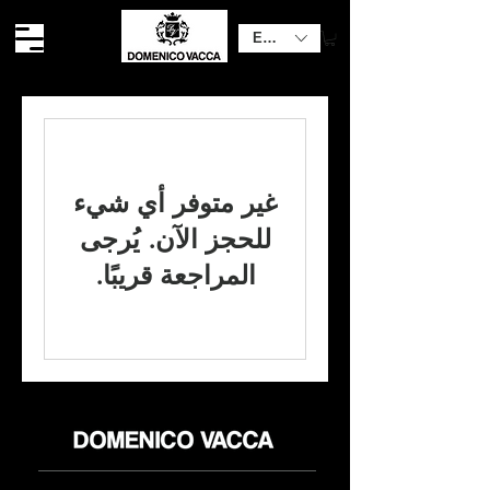
EUR (€)
غير متوفر أي شيء
للحجز الآن. يُرجى
المراجعة قريبًا.