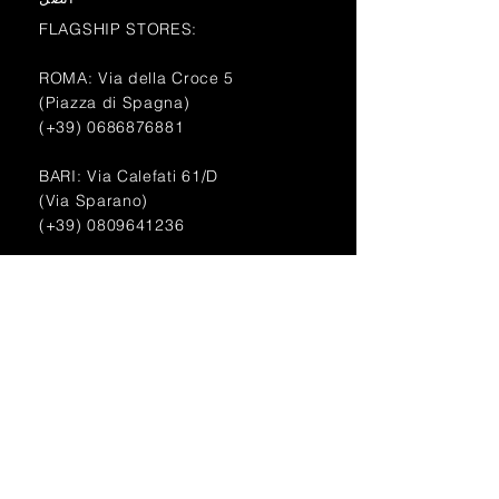
FLAGSHIP STORES:
ROMA: Via della Croce 5
(Piazza di Spagna)
(+39)
0686876881
BARI: Via Calefati 61/D
(Via Sparano)
(+39)
0809641236
info@domenicovacca.com
اشتراك. ابقَ أنيقًا
إشترك الآن