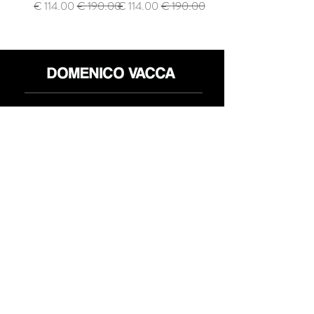
سعر عادي
سعر البيع
سعر عادي
سعر البيع
محل
سياسة العائدات
حول
سياسة خاصة
وسائل
البنود و الظروف
الإعلام
اتصل
FLAGSHIP STORES:
ROMA: Via della Croce 5
(Piazza di Spagna)
(+39)
0686876881
BARI: Via Calefati 61/D
(Via Sparano)