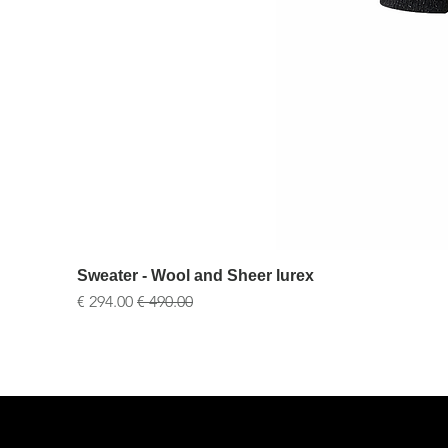
Sweater - Wool and Sheer lurex
سعر عادي
سعر البيع
2
40
38