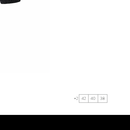
+2
42
40
38