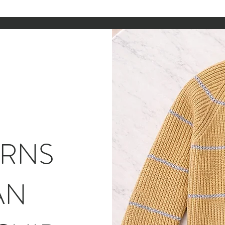
ARNS
AN