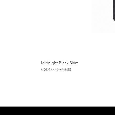
Midnight Black Shirt
سعر عادي
سعر البيع
+5
15¾
15½
15