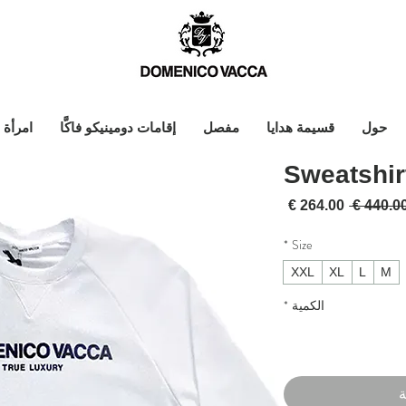
حول
قسيمة هدايا
مفصل
إقامات دومينيكو فاكَّا
امرأة
Sweatshir
سعر عادي
سعر البيع
*
Size
XXL
XL
L
M
الكمية
*
ة