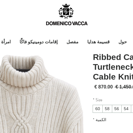
حول
قسيمة هدايا
مفصل
إقامات دومينيكو فاكَّا
امرأة
Ribbed C
Turtlenec
Cable Kni
سعر عادي
سعر البيع
*
Size
60
58
56
54
الكمية
*