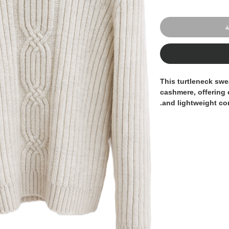
ة
This turtleneck swe
cashmere
, offering
and lightweight com
The
vertical ribbed 
while the
central ca
timeless touch.
Designed for effortl
for both elevated 
occasions. The cozy
warmth without com
A modern essential t