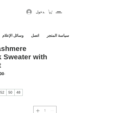
تسجيل الدخول
سياسة المتجر
اتصل
وسائل الإعلام
ashmere
k Sweater with
t
 ‏1,450.00 € 
52
50
48