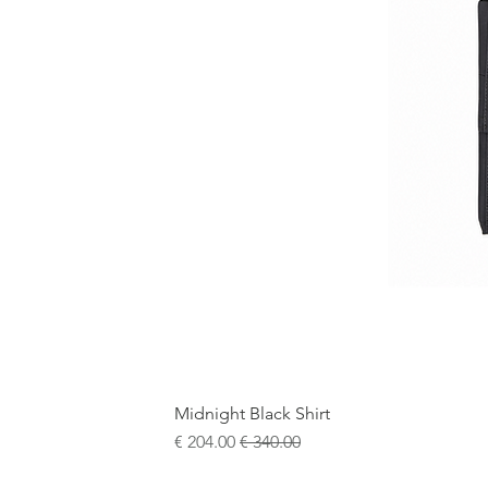
Midnight Black Shirt
سعر عادي
سعر البيع
+5
15¾
15½
15