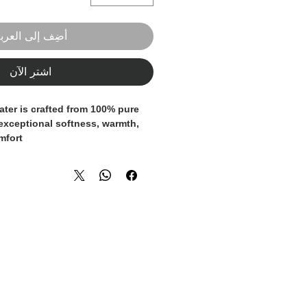
أضِف إلى العرب
اشترِ الآن
ater is crafted from
100% pure
 exceptional softness, warmth,
fort.
knit
enhances the silhouette,
ble detail
adds a refined,
ess elegance, this piece is ideal
everyday wear and more formal
, structured turtleneck provides
promising style.
hat reflects quality,