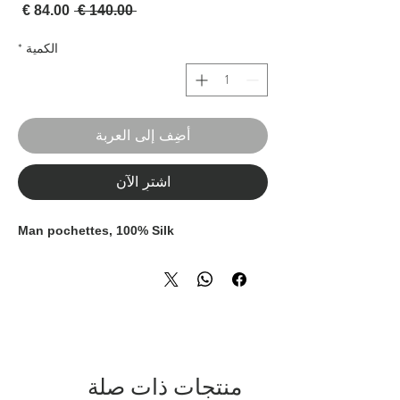
سعر عادي
سعر 
 ‏140.00 € 
الكمية
*
أضِف إلى العربة
اشترِ الآن
Man pochettes, 100% Silk
منتجات ذات صلة