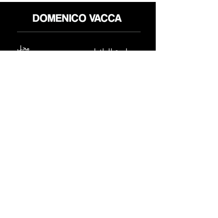
محل
سياسة العائدات
حول
سياسة خاصة
وسائل
البنود و الظروف
الإعلام
اتصل
FLAGSHIP STORES:
ROMA: Via della Croce 5
(Piazza di Spagna)
(+39)
0686876881
BARI: Via Calefati 61/D
(Via Sparano)
(+39)
0809641236
info@domenicovacca.com