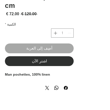
cm
سعر عادي
سعر 
 ‏120.00 € 
الكمية
*
أضِف إلى العربة
اشترِ الآن
Man pochettes, 100% linen