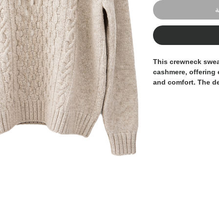
ة
This crewneck swea
cashmere
, offering
and comfort. The d
cable knit detailing
at the center, addin
character to the pie
The warm rust tone 
sophisticated, seas
autumn and winter s
neckline, cuffs, an
long-lasting shape 
A timeless, high-en
who appreciate
pre
.
and understated e