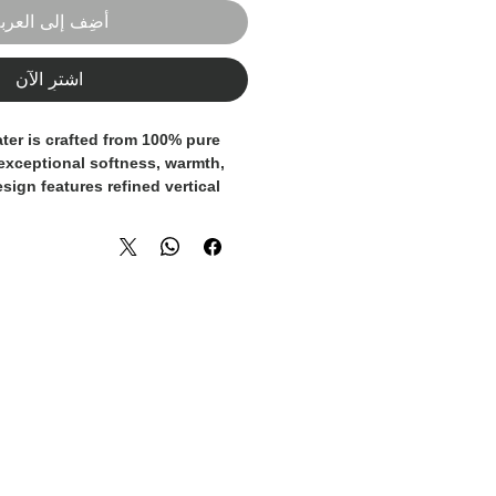
أضِف إلى العرب
اشترِ الآن
ter is crafted from
100% pure
 exceptional softness, warmth,
esign features refined
vertical
and a subtle geometric pattern
g depth and a distinctive
ce.
gives the sweater a
onal appeal, making it ideal for
tyling. Ribbed finishes at the
d hem ensure a clean fit and
retention.
d essential designed for those
mium materials, craftsmanship,
legance