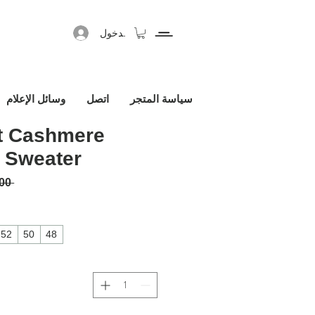
تسجيل الدخول
سياسة المتجر
اتصل
وسائل الإعلام
t Cashmere
 Sweater
 ‏1,450.00 € 
52
50
48