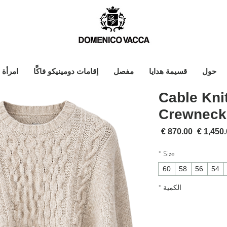
حول
قسيمة هدايا
مفصل
إقامات دومينيكو فاكَّا
امرأة
Cable Kni
Crewneck
سعر عادي
سعر البيع
*
Size
60
58
56
54
الكمية
*