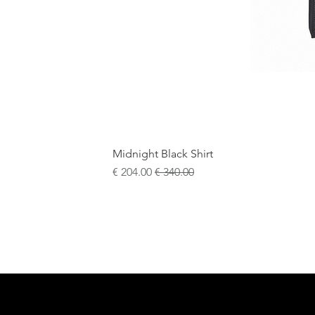
Midnight Black Shirt
سعر عادي
سعر البيع
+5
15¾
15½
15