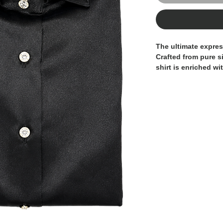
The ultimate expre
Crafted from pure si
shirt is enriched wi
create a subtle cont
versatile statement
occasions and refi