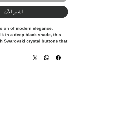
اشترِ الآن
ssion of modern elegance.
lk in a deep black shade, this
th Swarovski crystal buttons that
rast of light and luxury. A
 piece designed for both evening
ned everyday wear.