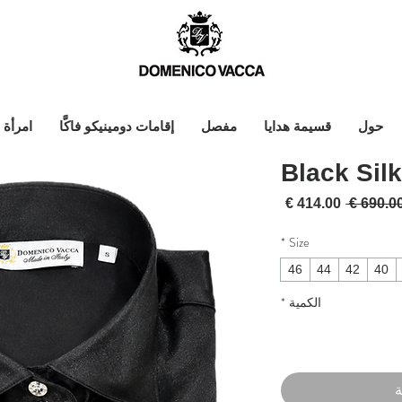
حول
قسيمة هدايا
مفصل
إقامات دومينيكو فاكَّا
امرأة
Black Sil
سعر عادي
سعر البيع
*
Size
46
44
42
40
الكمية
*
ة