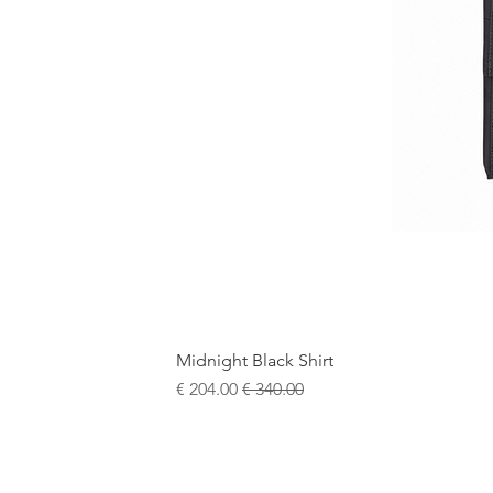
Midnight Black Shirt
سعر عادي
سعر البيع
+5
15¾
15½
15