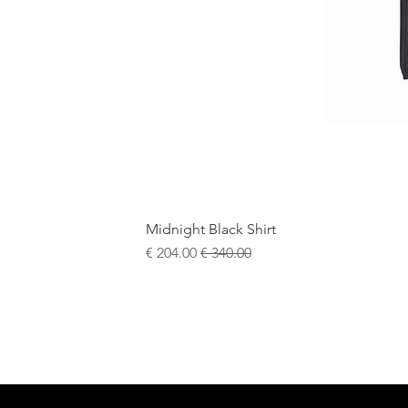
Midnight Black Shirt
سعر عادي
سعر البيع
+5
15¾
15½
15