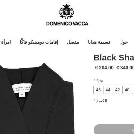
حول
قسيمة هدايا
مفصل
إقامات دومينيكو فاكَّا
امرأة
Black Sha
سعر عادي
سعر البيع
*
Size
46
44
42
40
الكمية
*
ة