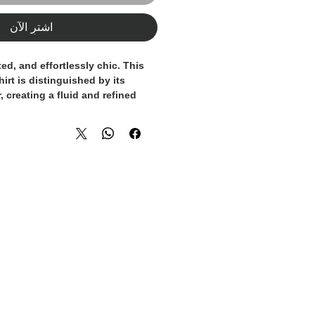
اشترِ الآن
ed, and effortlessly chic. This
irt is distinguished by its
, creating a fluid and refined
ed for women who appreciate
a contemporary edge, it is a
 for any luxury wardrobe.