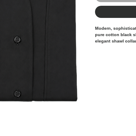
Modern, sophisticat
pure cotton black sh
elegant shawl collar
silhouette. Design
timeless style with 
versatile essential