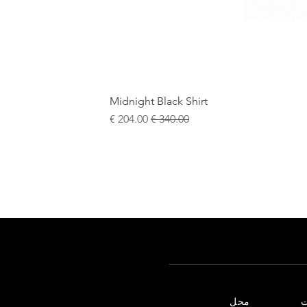
Midnight Black Shirt
سعر عادي
سعر البيع
+5
15¾
15½
15
ت
محل