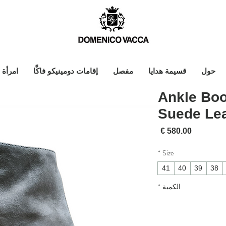
حول
قسيمة هدايا
مفصل
إقامات دومينيكو فاكَّا
امرأة
Ankle Boo
Suede Lea
السعر
*
Size
41
40
39
38
الكمية
*