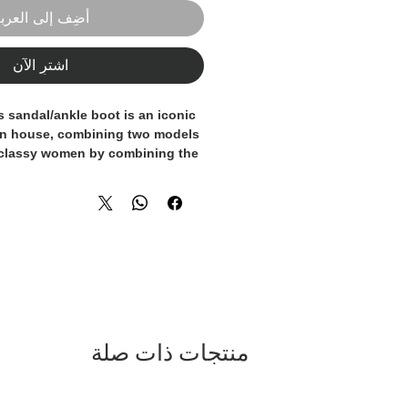
أضِف إلى العرب
اشترِ الآن
s sandal/ankle boot is an iconic
on house, combining two models
 classy women by combining the
e boots, creating a shoe that is
nt at the same time. Grey in
r perfect for every occasion.
 in Italy and handcrafted by
ns.
منتجات ذات صلة