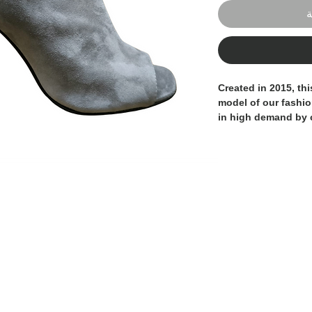
ة
Created in 2015, thi
model of our fashi
in high demand by
sandal and the ankl
both sexy and elega
morbid nappa leathe
They are 100% Made
expert Italian artisa