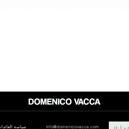
info@domenicovacca.com
سياسة العائدا
قَ أنيقًا