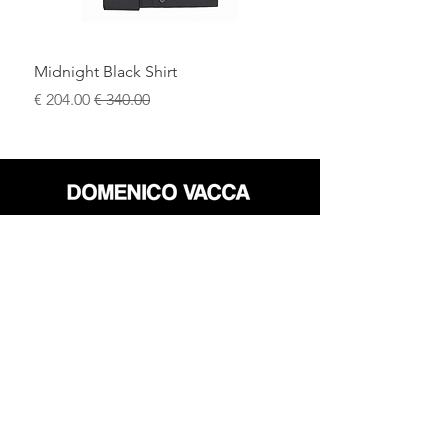
Midnight Black Shirt
سعر عادي
سعر البيع
محل
سياسة العائدات
حول
سياسة خاصة
وسائل
البنود و الظروف
الإعلام
اتصل
FLAGSHIP STORES:
ROMA: Via della Croce 5
(Piazza di Spagna)