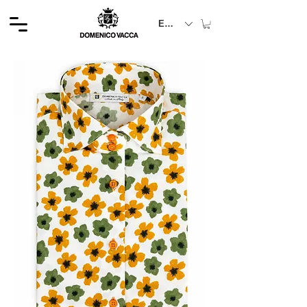
EUR (€)