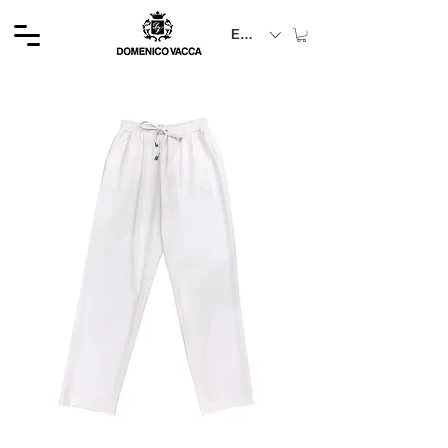
EUR (€)