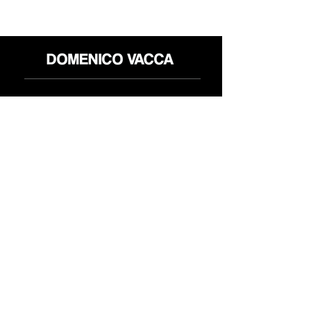
محل
سياسة العائدات
حول
سياسة خاصة
وسائل
البنود و الظروف
الإعلام
اتصل
FLAGSHIP STORES:
ROMA: Via della Croce 5
(Piazza di Spagna)
(+39)
0686876881
BARI: Via Calefati 61/D
(Via Sparano)
(+39)
0809641236