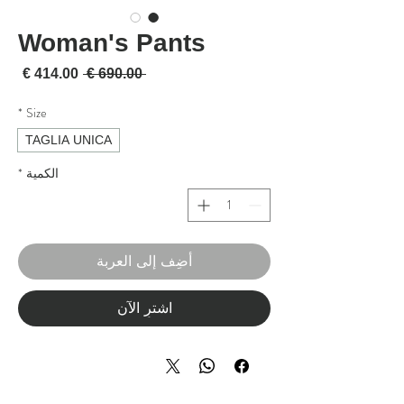
Woman's Pants
سعر عادي
سعر 
 ‏690.00 € 
*
Size
TAGLIA UNICA
الكمية
*
أضِف إلى العربة
اشترِ الآن