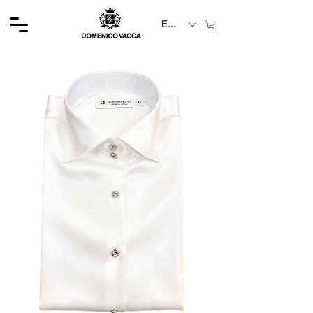
EUR (€)