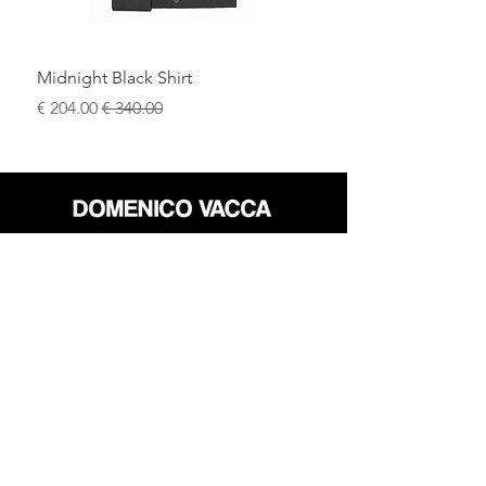
Midnight Black Shirt
سعر عادي
سعر البيع
محل
سياسة العائدات
حول
سياسة خاصة
وسائل
البنود و الظروف
الإعلام
اتصل
FLAGSHIP STORES:
ROMA: Via della Croce 5
(Piazza di Spagna)