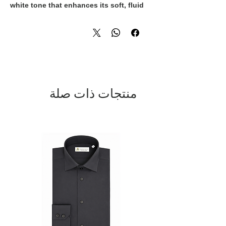
white tone that enhances its soft, fluid
silhouette. Finished with Swarovski
crystal buttons, it offers a perfect
balance of sophistication, femininity,
and Italian craftsmanship.
منتجات ذات صلة