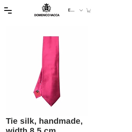
EUR (€)
Tie silk, handmade,
width 8.5 cm