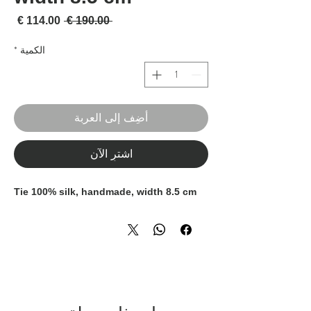
سعر عادي
سعر 
 ‏190.00 € 
الكمية
*
أضِف إلى العربة
اشترِ الآن
Tie 100% silk, handmade, width 8.5 cm