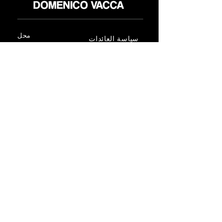
محل
سياسة العائدات
حول
سياسة خاصة
وسائل
البنود و الظروف
الإعلام
اتصل
FLAGSHIP STORES:
ROMA: Via della Croce 5
(Piazza di Spagna)
(+39)
0686876881
BARI: Via Calefati 61/D
(Via Sparano)
(+39)
0809641236
info@domenicovacca.com