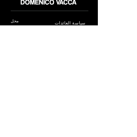
محل
سياسة العائدات
حول
سياسة خاصة
وسائل
البنود و الظروف
الإعلام
اتصل
FLAGSHIP STORES:
ROMA: Via della Croce 5
(Piazza di Spagna)
(+39)
0686876881
BARI: Via Calefati 61/D
(Via Sparano)
(+39)
0809641236
info@domenicovacca.com