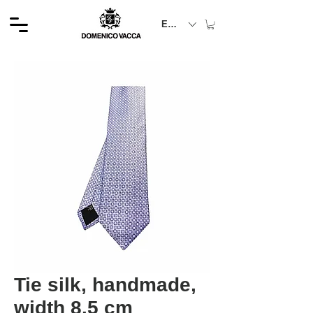
EUR (€)
Tie silk, handmade,
width 8.5 cm