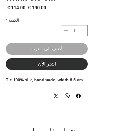
سعر عادي
سعر 
 ‏190.00 € 
الكمية
*
أضِف إلى العربة
اشترِ الآن
Tie 100% silk, handmade, width 8.5 cm