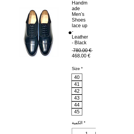
Handm
ade
Men's
Shoes
lace up
-
Leather
- Black
سعر عادي
 ‏780.00 € 
سعر البيع
‏468.00 €
Size
*
40
41
42
43
44
45
*
الكمية