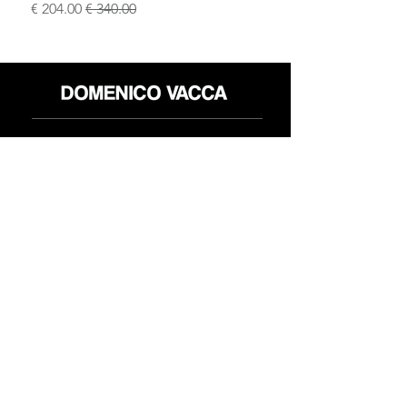
سعر عادي
سعر البيع
محل
سياسة العائدات
حول
سياسة خاصة
وسائل
البنود و الظروف
الإعلام
اتصل
FLAGSHIP STORES:
ROMA: Via della Croce 5
(Piazza di Spagna)
(+39)
0686876881
BARI: Via Calefati 61/D
(Via Sparano)