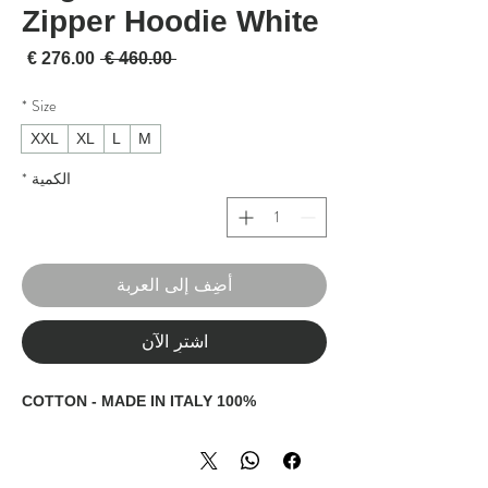
Zipper Hoodie White
سعر عادي
سعر 
 ‏460.00 € 
*
Size
XXL
XL
L
M
الكمية
*
أضِف إلى العربة
اشترِ الآن
100% COTTON - MADE IN ITALY