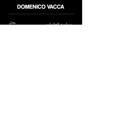
محل
سياسة العائدات
حول
سياسة خاصة
وسائل
البنود و الظروف
الإعلام
اتصل
FLAGSHIP STORES:
ROMA: Via della Croce 5
(Piazza di Spagna)
(+39)
0686876881
BARI: Via Calefati 61/D
(Via Sparano)
(+39)
0809641236
info@domenicovacca.com