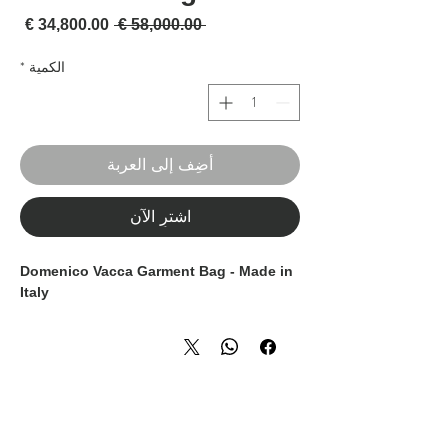
سعر عادي
سعر 
 ‏58,000.00 € 
الكمية
*
أضِف إلى العربة
اشترِ الآن
Domenico Vacca Garment Bag - Made in
Italy