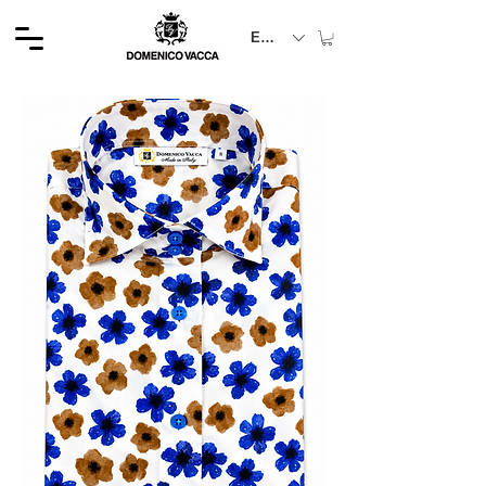
EUR (€)