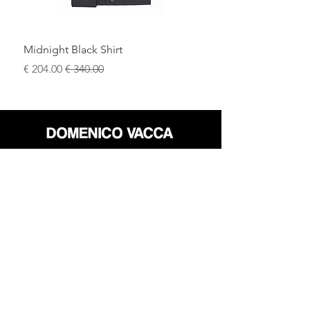
Midnight Black Shirt
سعر عادي
سعر البيع
محل
سياسة العائدات
حول
سياسة خاصة
وسائل
البنود و الظروف
الإعلام
اتصل
FLAGSHIP STORES:
ROMA: Via della Croce 5
(Piazza di Spagna)