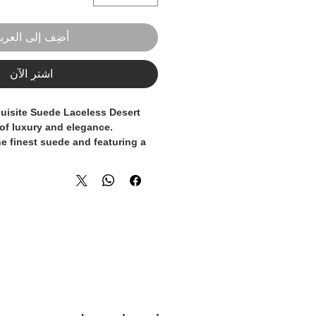
أضِف إلى العرب
اشترِ الآن
uisite Suede Laceless Desert 
of luxury and elegance. 
e finest suede and featuring a 
ith a durable rubber sole, these 
ed with the utmost attention to 
The classic camel color adds a 
y outfit, while the laceless 
odern and effortless style. Each 
% Made in Italy, showcasing the 
ip and expertise of Italian 
ur footwear collection with 
rt boots, perfect for the 
 with a taste for 