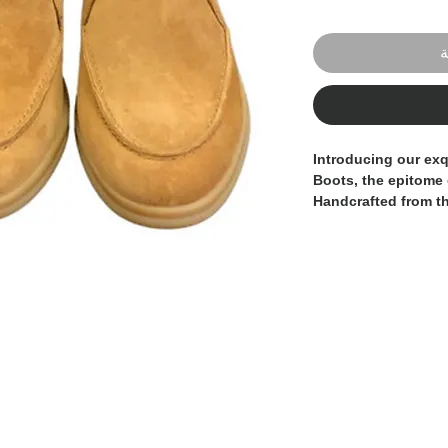
ة
Introducing our exq
Boots, the epitome 
Handcrafted from th
sleek leather sole w
boots are construct
detail and quality. 
timeless touch to an
design provides a m
pair is proudly 100
superior craftsmansh
artisans. Elevate yo
these luxurious dese
discerning gentleman
sophistication.