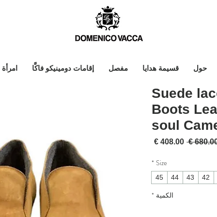
حول
قسيمة هدايا
مفصل
إقامات دومينيكو فاكَّا
امرأة
Suede lac
Boots Lea
soul Cam
سعر عادي
سعر البيع
*
Size
45
44
43
42
الكمية
*