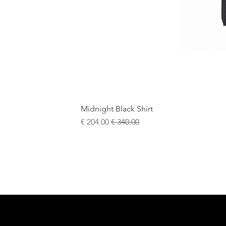
Midnight Black Shirt
سعر عادي
سعر البيع
+5
15¾
15½
15