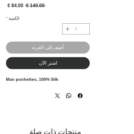
سعر عادي
سعر 
 ‏140.00 € 
الكمية
*
أضِف إلى العربة
اشترِ الآن
Man pochettes, 100% Silk
منتجات ذات صلة