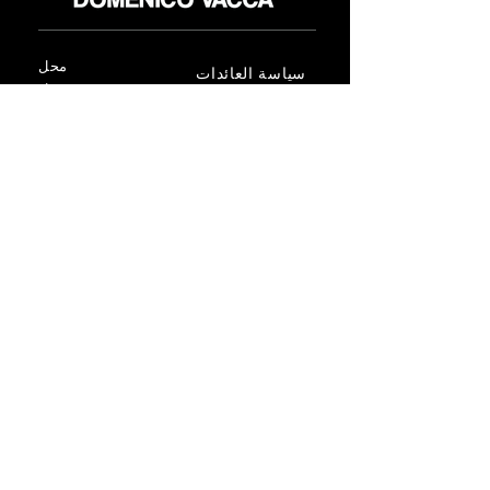
محل
سياسة العائدات
حول
سياسة خاصة
وسائل
البنود و الظروف
الإعلام
اتصل
FLAGSHIP STORES:
ROMA: Via della Croce 5
(Piazza di Spagna)
(+39)
0686876881
BARI: Via Calefati 61/D
(Via Sparano)
(+39)
0809641236
info@domenicovacca.com