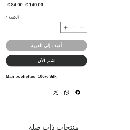
سعر عادي
سعر 
 ‏140.00 € 
الكمية
*
أضِف إلى العربة
اشترِ الآن
Man pochettes, 100% Silk
منتجات ذات صلة