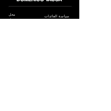
محل
سياسة العائدات
حول
سياسة خاصة
وسائل
البنود و الظروف
الإعلام
اتصل
FLAGSHIP STORES:
ROMA: Via della Croce 5
(Piazza di Spagna)
(+39)
0686876881
BARI: Via Calefati 61/D
(Via Sparano)
(+39)
0809641236
info@domenicovacca.com