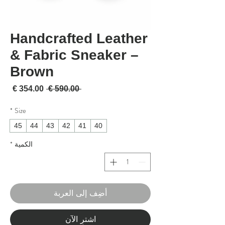
Handcrafted Leather
& Fabric Sneaker –
Brown
سعر عادي
سعر 
 ‏590.00 € 
*
Size
45
44
43
42
41
40
الكمية
*
أضِف إلى العربة
اشترِ الآن