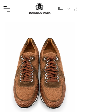
EUR (€)