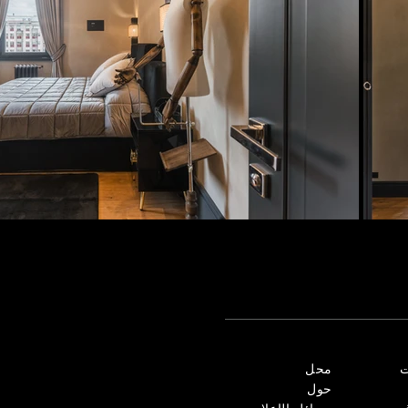
ت
محل
حول