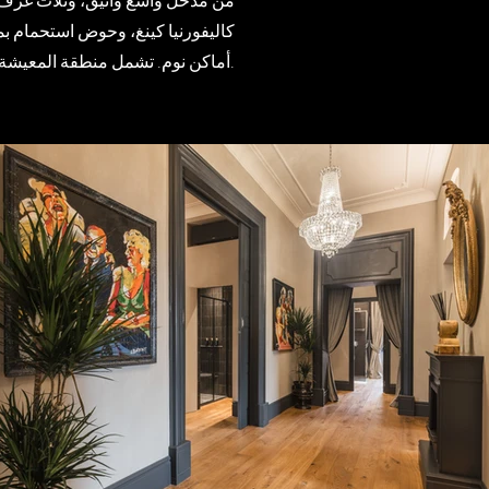
كاليفورنيا كينغ، وحوض استحمام ب
أماكن نوم. تشمل منطقة المعيشة غرفة مكتب، وغرفة معيشة واسعة، ومطبخًا مجهزًا بالكامل. سيتم الانتهاء من الشقة في أغسطس 2024.