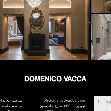
info@domenicovacca.com
سياسة العائدا
قَ أنيقًا
نيويورك: 650 شارع ماديسون
سياسة خاصة