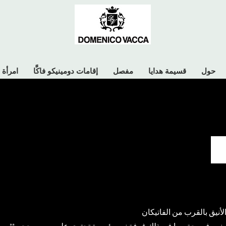
حول
قسيمة هدايا
مفصل
إقامات دومينيكو فاكَّا
امرأة