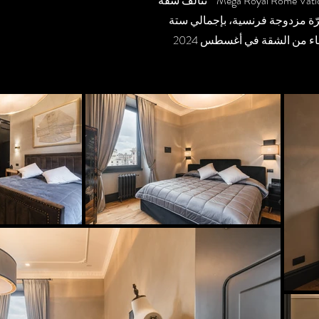
تتألف شقة **Mega Royal Rome Vatican** من مدخل واسع وأنيق، وثلاث غرف نوم فسيحة، بما في ذلك غرفة نوم رئيسية تحتوي على سرير بحجم
رّة مزدوجة فرنسية، بإجمالي ستة